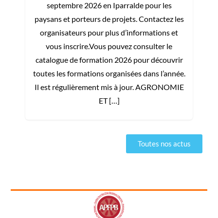
us
septembre 2026 en Iparralde pour les
et
paysans et porteurs de projets. Contactez les
organisateurs pour plus d’informations et
t
vous inscrire.Vous pouvez consulter le
catalogue de formation 2026 pour découvrir
c
ir
toutes les formations organisées dans l’année.
to
ée.
Il est régulièrement mis à jour. AGRONOMIE
I
…]
ET […]
Toutes nos actus