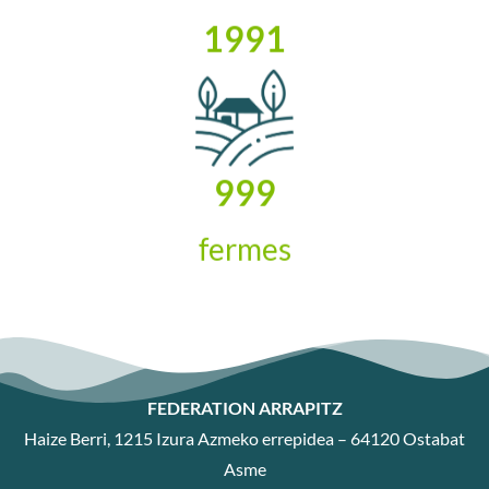
1991
1000
fermes
FEDERATION ARRAPITZ
Haize Berri, 1215 Izura Azmeko errepidea – 64120 Ostabat
Asme