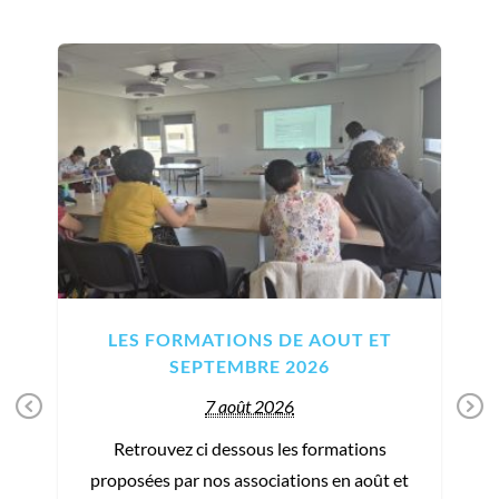
LES FORMATIONS DE AOUT ET
SEPTEMBRE 2026
7 août 2026
Pr
Ne
Retrouvez ci dessous les formations
ev
xt
proposées par nos associations en août et
io
t