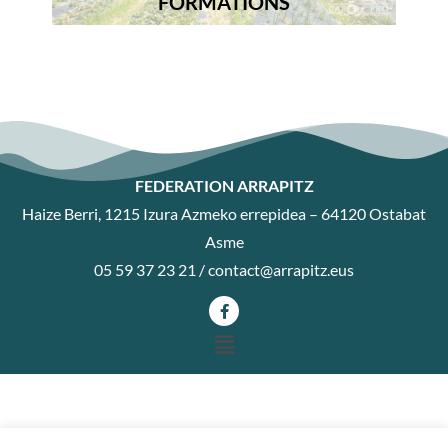
FORMATIONS
FEDERATION ARRAPITZ
Haize Berri, 1215 Izura Azmeko errepidea – 64120 Ostabat
Asme
05 59 37 23 21 /
contact@arrapitz.eus