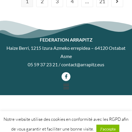
1
2
3
4
…
21
FEDERATION ARRAPITZ
Haize Berri, 1215 Izura Azmeko errepidea – 64120 Ostabat
Asme
05 59 37 23 21 /
contact@arrapitz.eus
Notre website utilise des cookies en conformité avec les RGPD afin
de vous garantir et faciliter une bonne visite.
J'accepte