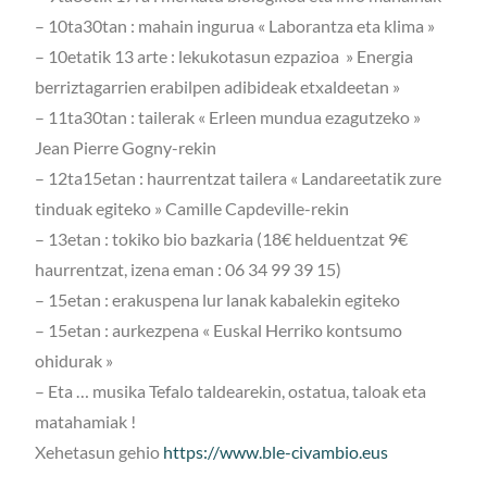
– 10ta30tan : mahain ingurua « Laborantza eta klima »
– 10etatik 13 arte : lekukotasun ezpazioa » Energia
berriztagarrien erabilpen adibideak etxaldeetan »
– 11ta30tan : tailerak « Erleen mundua ezagutzeko »
Jean Pierre Gogny-rekin
– 12ta15etan : haurrentzat tailera « Landareetatik zure
tinduak egiteko » Camille Capdeville-rekin
– 13etan : tokiko bio bazkaria (18€ helduentzat 9€
haurrentzat, izena eman : 06 34 99 39 15)
– 15etan : erakuspena lur lanak kabalekin egiteko
– 15etan : aurkezpena « Euskal Herriko kontsumo
ohidurak »
– Eta … musika Tefalo taldearekin, ostatua, taloak eta
matahamiak !
Xehetasun gehio
https://www.ble-civambio.eus