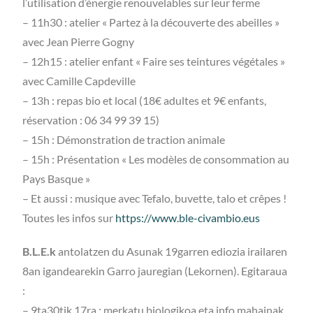
l’utilisation d’énergie renouvelables sur leur ferme
– 11h30 : atelier « Partez à la découverte des abeilles »
avec Jean Pierre Gogny
– 12h15 : atelier enfant « Faire ses teintures végétales »
avec Camille Capdeville
– 13h : repas bio et local (18€ adultes et 9€ enfants,
réservation : 06 34 99 39 15)
– 15h : Démonstration de traction animale
– 15h : Présentation « Les modèles de consommation au
Pays Basque »
– Et aussi : musique avec Tefalo, buvette, talo et crêpes !
Toutes les infos sur
https://www.ble-civambio.eus
B.L.E.k
antolatzen du Asunak 19garren ediozia irailaren
8an igandearekin Garro jauregian (Lekornen). Egitaraua
:
– 9ta30tik 17ra : merkatu biologikoa eta info mahainak