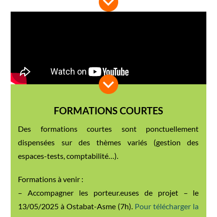
FORMATIONS COURTES
Des formations courtes sont ponctuellement
dispensées sur des thèmes variés (gestion des
espaces-tests, comptabilité…).
Formations à venir :
– Accompagner les porteur.euses de projet – le
13/05/2025 à Ostabat-Asme (7h).
Pour télécharger la