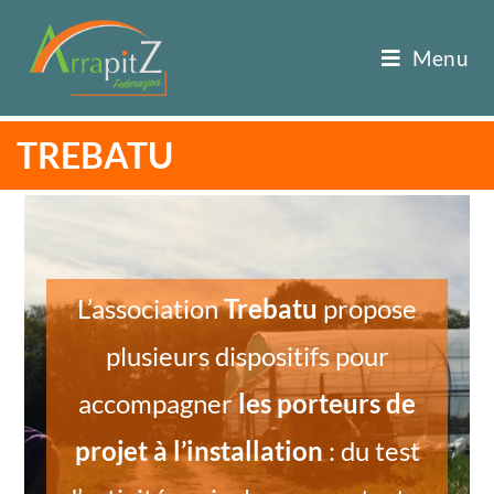
Menu
TREBATU
L’association
Trebatu
propose
plusieurs dispositifs pour
accompagner
les porteurs de
projet à l’installation
: du test