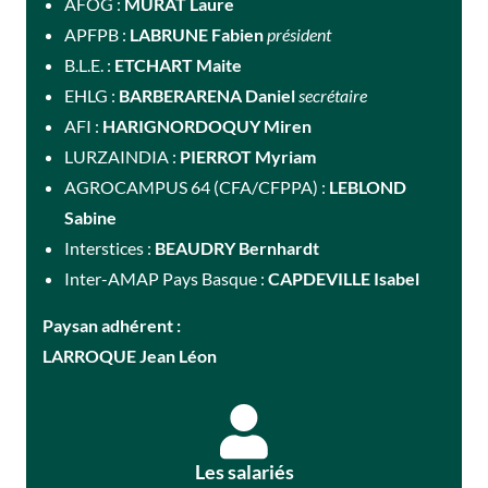
AFOG :
MURAT Laure
APFPB :
LABRUNE Fabien
p
résident
B.L.E. :
ETCHART Maite
EHLG :
BARBERARENA Daniel
secrétaire
AFI :
HARIGNORDOQUY Miren
LURZAINDIA :
PIERROT Myriam
AGROCAMPUS 64 (CFA/CFPPA) :
LEBLOND
Sabine
Interstices :
BEAUDRY Bernhardt
Inter-AMAP Pays Basque :
CAPDEVILLE Isabel
Paysan adhérent :
LARROQUE Jean Léon
Les salariés