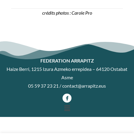
crédits photos : Carole Pro
FEDERATION ARRAPITZ
Haize Berri, 1215 Izura Azmeko errepidea – 64120 Ostabat
Asme
05 59 37 23 21 /
contact@arrapitz.eus