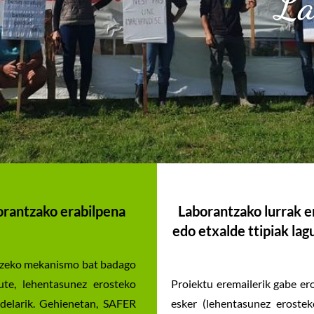
La
orantzako erabilpena
Laborantzako lurrak e
edo etxalde ttipiak lag
atzeko mekanismo bat badago
ute, lehentasunez erosteko
Proiektu eremailerik gabe ero
delarik. Gehienetan, SAFER
esker (lehentasunez eroste