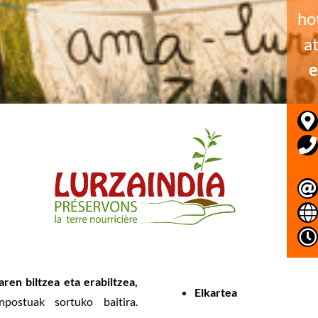
ho
a
e
ren biltzea eta erabiltzea,
Elkartea
postuak sortuko baitira.