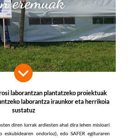
n eremuak
rosi laborantzan plantatzeko proiektuak
untzeko laborantza iraunkor eta herrikoia
sustatuz
sten diren lurrak ardiesten ahal dira lehen misioari
ko eskubidearen ondorioz), edo SAFER egituraren