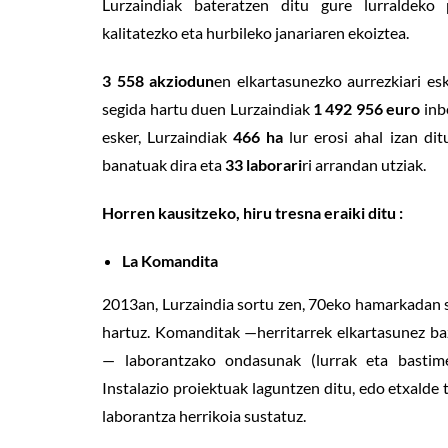
Lurzaindiak bateratzen ditu gure lurraldeko 
kalitatezko eta hurbileko janariaren ekoiztea.
3 558 akziodun
en elkartasunezko aurrezkiari e
segida hartu duen Lurzaindiak
1 492 956 euro
inbe
esker, Lurzaindiak
466 ha
lur erosi ahal izan dit
banatuak dira eta
33 laborari
ri arrandan utziak.
Horren kausitzeko, hiru tresna eraiki ditu :
La Komandita
2013an, Lurzaindia sortu zen, 70eko hamarkadan
hartuz. Komanditak —herritarrek elkartasunez baz
— laborantzako ondasunak (lurrak eta bastime
Instalazio proiektuak laguntzen ditu, edo etxalde t
laborantza herrikoia sustatuz.