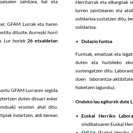
paisaien zaintzea, bai eta
Herritarrak eta elkargoak s
lurren zaintzearen eta atx
solidarioa sustatzen ditu, b
sker, GFAM Lurrak eta haren
solidarioa.
stitu dituzte. Aurrezki horri
u. Lur horiek
26 etxaldetan
Dotazio funtsa
Funtsak, emaitzak eta lega
duten eta hurbileko eko
sustengatzen ditu. Laborant
duen laborantza-aktibitat
hobetzen lagunduz.
 sortu GFAM Lurraren segida
tertzen duten diruari esker
Ondoko lau egiturek dute L
nduak) erosten ahal ditu.
tipiak indartzen, aldi berean
Euskal Herriko Labor
sindikatuaren Euskal Her
EHLGk
(
Euskal Herriko 