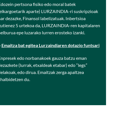
dozein pertsona fisiko edo moral batek
elkargoetarik aparte) LURZAINDIA-ri suskripzioak
ar dezazke, Finansol labelizatuak. Inbertsioa
gutienez 5 urtekoa da, LURZAINDIA-ren kapitalaren
elburua epe luzarako lurren erosteko izanki.
•
Emaitza bat egitea Lurzaindiaren dotazio funtsari
Enpresek edo norbanakoek gauza batzu eman
ezazkete (lurrak, etxaldeak etabar) edo “legs”
elakoak, edo dirua. Emaitzak zerga apaltzea
halbidetzen du.