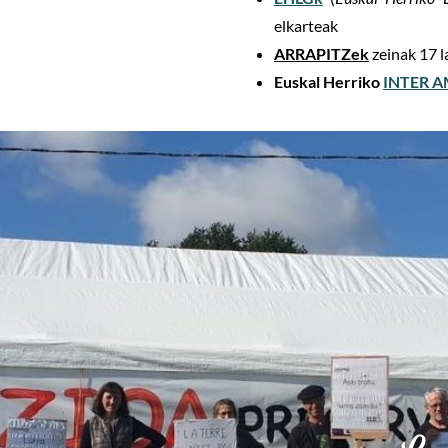
elkarteak
ARRAPITZek
zeinak 17 l
Euskal Herriko
INTER 