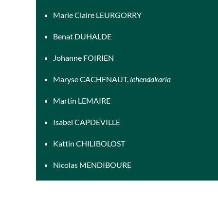
Marie Claire LEURGORRY
Benat DUHALDE
Johanne FOIRIEN
Maryse CACHENAUT,
lehendakaria
Martin LEMAIRE
Isabel CAPDEVILLE
Kattin CHILIBOLOST
Nicolas MENDIBOURE