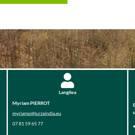
Langilea
Myriam PIERROT
myriamp@lurzaindia.eu
07 81 59 65 77