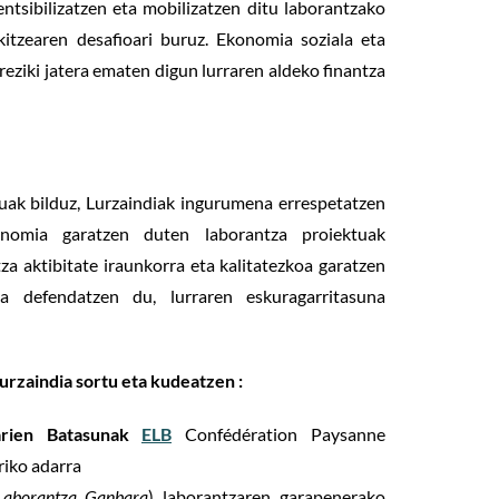
entsibilizatzen eta mobilizatzen ditu laborantzako
ikitzearen desafioari buruz. Ekonomia soziala eta
ereziki jatera ematen digun lurraren aldeko finantza
tuak bilduz, Lurzaindiak ingurumena errespetatzen
nomia garatzen duten laborantza proiektuak
za aktibitate iraunkorra eta kalitatezkoa garatzen
ea defendatzen du, lurraren eskuragarritasuna
urzaindia sortu eta kudeatzen :
arien Batasunak
ELB
Confédération Paysanne
riko adarra
Laborantza Ganbara
) laborantzaren garapenerako