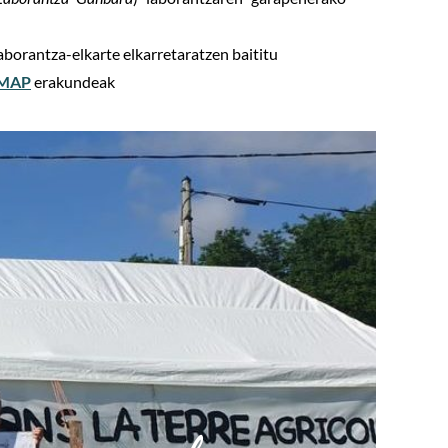
aborantza-elkarte elkarretaratzen baititu
AMAP
erakundeak