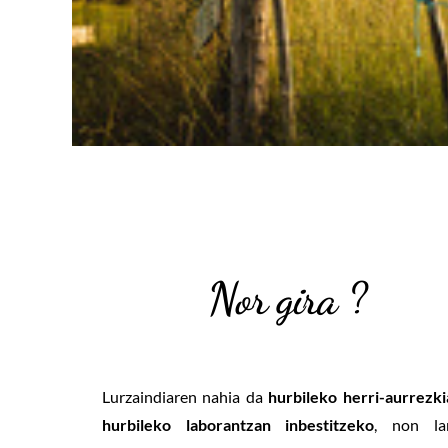
Nor gira ?
Lurzaindiaren nahia da
hurbileko herri-aurrezkia
hurbileko laborantzan inbestitzeko
, non lan