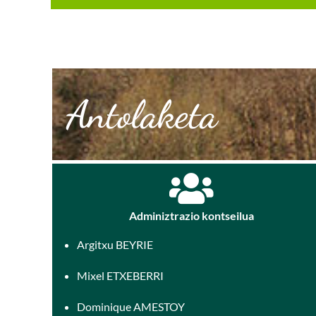
Antolaketa
Adminiztrazio kontseilua
Argitxu BEYRIE
Mixel ETXEBERRI
Dominique AMESTOY