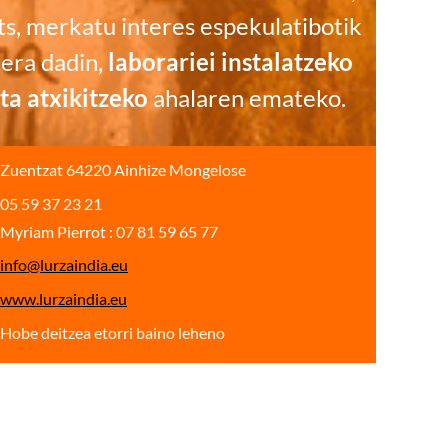
ts, merkatu interes espekulatibotik
tera dadin,
laborariei instalatzeko
ta atxikitzeko
ahalaren emateko.
Zuentzat 64220 Ainhize Mongelose
05 59 37 23 21
Myriam Pierrot : 07 81 59 65 77
info@lurzaindia.eu
www.lurzaindia.eu
Hobe deitzea etorri baino leheno