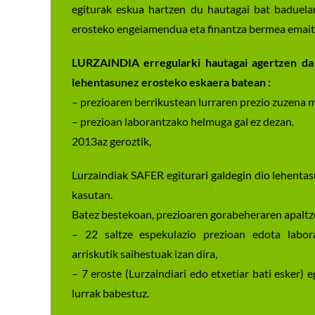
egiturak eskua hartzen du hautagai bat baduela
erosteko engeiamendua eta finantza bermea emaite
LURZAINDIA erregularki hautagai agertzen d
lehentasunez erosteko eskaera batean :
– prezioaren berrikustean lurraren prezio zuzena 
– prezioan laborantzako helmuga gal ez dezan.
2013az geroztik,
Lurzaindiak SAFER egiturari galdegin dio lehenta
kasutan.
Batez bestekoan, prezioaren gorabeheraren apaltz
– 22 saltze espekulazio prezioan edota labor
arriskutik saihestuak izan dira,
– 7 eroste (Lurzaindiari edo etxetiar bati esker) 
lurrak babestuz.