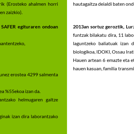
rik (Erosteko ahalmen horri
hautagaitza deialdi baten ond
n zaizkio).
a SAFER egituraren ondoan
2013an sortuz geroztik, Lurz
funtzak bilakatu dira, 11 lab
mantentzeko,
laguntzeko baliatuak izan d
biologikoa, IDOKI, Ossau Irat
Hauen artean 6 emazte eta et
hauen kasuan, familia transmis
sunez erostea 4299 salmenta
ea %55ekoa izan da.
antzako helmugaren galtze
eginak izan dira laborantzako