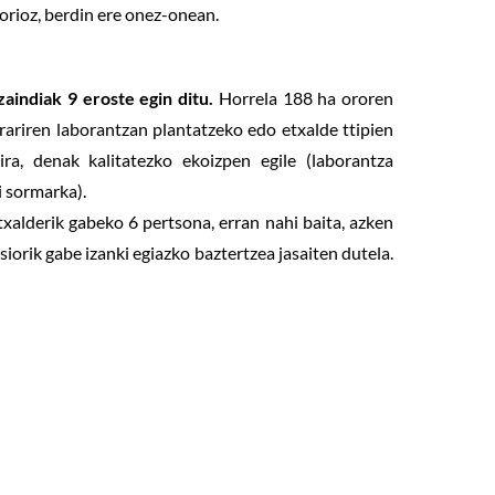
orioz, berdin ere onez-onean.
aindiak 9 eroste egin ditu.
Horrela 188 ha ororen
orariren laborantzan plantatzeko edo etxalde ttipien
ira, denak kalitatezko ekoizpen egile (laborantza
i sormarka).
xalderik gabeko 6 pertsona, erran nahi baita, azken
iorik gabe izanki egiazko baztertzea jasaiten dutela.