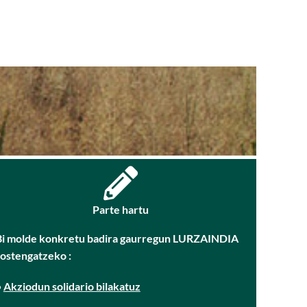
Parte hartu
Bi molde konkretu badira gaurregun LURZAINDIA
sostengatzeko :
•
Akziodun solidario bilakatuz