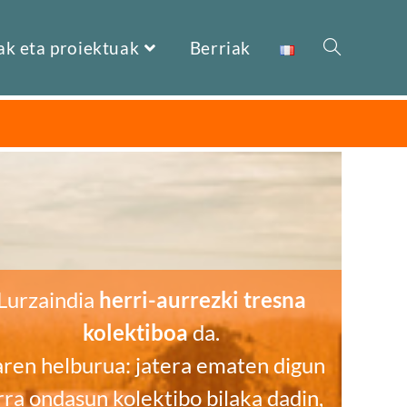
ak eta proiektuak
Berriak
Lurzaindia
herri-aurrezki tresna
kolektiboa
da.
ren helburua: jatera ematen digun
rra ondasun kolektibo bilaka dadin,