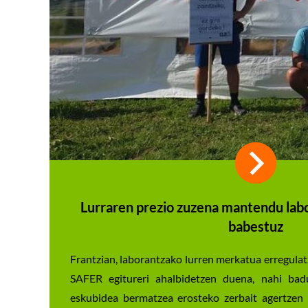
Lurraren prezio zuzena mantendu lab
babestuz
Frantzian, laborantzako lurren merkatua erregul
SAFER egitureri ahalbidetzen duena, nahi bad
eskubidea bermatzea erosteko zerbait agertzen 