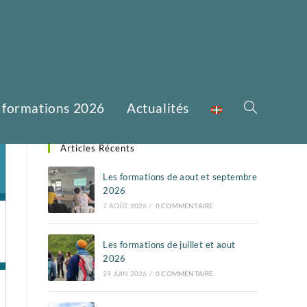
 formations 2026
Actualités
Articles Récents
Les formations de aout et septembre
2026
7 AOÛT 2026
/
0 COMMENTAIRE
Les formations de juillet et aout
2026
29 JUIN 2026
/
0 COMMENTAIRE