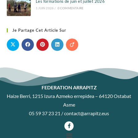
Les formations de juin et juillet 2026
1 JUIN 2026
/
0 COMMENTAIRE
Je Partage Cet Article Sur
FEDERATION ARRAPITZ
Haize Berri, 1215 Izura Azmeko errepidea – 64120 Ostabat
Asme
05 59 37 23 21 /
contact@arrapitz.eus