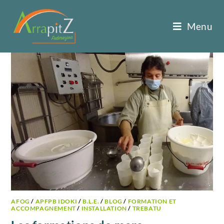
Menu
AFOG
/
APFPB IDOKI
/
B.L.E.
/
BLOG
/
FORMATION ET
ACCOMPAGNEMENT
/
INSTALLATION
/
TREBATU