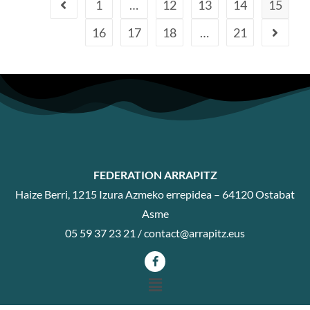
1
…
12
13
14
15
16
17
18
…
21
FEDERATION ARRAPITZ
Haize Berri, 1215 Izura Azmeko errepidea – 64120 Ostabat
Asme
05 59 37 23 21 /
contact@arrapitz.eus