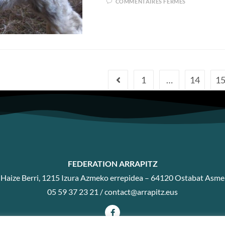
COMMENTAIRES FERMÉS
1
…
14
1
FEDERATION ARRAPITZ
Haize Berri, 1215 Izura Azmeko errepidea – 64120 Ostabat Asme
05 59 37 23 21 /
contact@arrapitz.eus