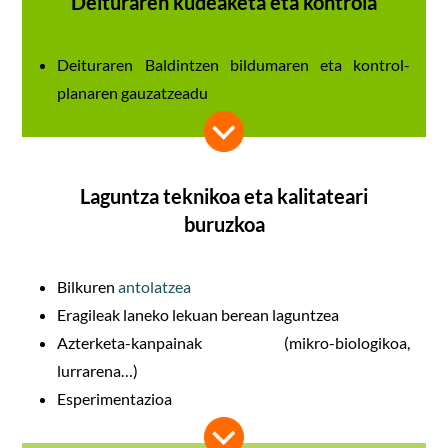
Deituraren kudeaketa eta kontrola
Deituraren Baldintzen bildumaren eta kontrol-
planaren gauzatzeadu
Laguntza teknikoa eta kalitateari
buruzkoa
Bilkuren
antolatzea
Eragileak laneko lekuan berean laguntzea
Azterketa-kanpainak (mikro-biologikoa,
lurrarena…)
Esperimentazioa