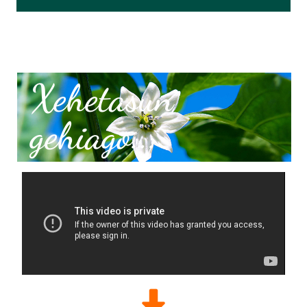
Xehetasun
gehiago...