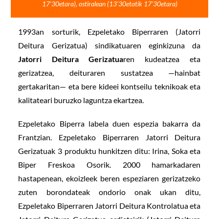
17'30etara), ostiralean (13'30etatik 17'30etara)
1993an sorturik, Ezpeletako Biperraren (Jatorri
Deitura Gerizatua) sindikatuaren eginkizuna da
Jatorri Deitura Gerizatua
ren kudeatzea eta
gerizatzea, deituraren sustatzea —hainbat
gertakaritan— eta bere kideei kontseilu teknikoak eta
kalitateari buruzko laguntza ekartzea.
Ezpeletako Biperra labela duen espezia bakarra da
Frantzian. Ezpeletako Biperraren Jatorri Deitura
Gerizatuak 3 produktu hunkitzen ditu: Irina, Soka eta
Biper Freskoa Osorik. 2000 hamarkadaren
hastapenean, ekoizleek beren espeziaren gerizatzeko
zuten borondateak ondorio onak ukan ditu,
Ezpeletako Biperraren Jatorri Deitura Kontrolatua eta