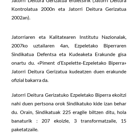
Jatorri Deitura Gerizatua erdietsirik (Jatorri Deitura
Kontrolatua 2000n eta Jatorri Deitura Gerizatua
2002an).
Jatorriaren eta Kalitatearen Institutu Nazionalak,
2007ko uztailaren 4an, Ezpeletako Biperraren
Sindikatua Defentsa eta Kudeaketa Erakunde gisa
onartu du. «Piment d’Espelette-Ezpeletako Biperra»
Jatorri Deitura Gerizatua kudeatzen duen erakunde
ofizial bakarra da.
Jatorri Deitura Gerizatuko Ezpeletako Biperra ekoitzi
nahi duen pertsona orok Sindikatuko kide izan behar
du. Orain, Sindikatuak 225 eragile biltzen ditu, hola
banaturik : 207 ekoizle, 3 transformatzaile, 15
paketatzaile.