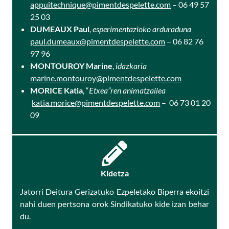
appuitechnique@pimentdespelette.com
– 06 49 57
25 03
DUMEAUX Paul
,
esperimentazioko arduraduna
paul.dumeaux@pimentdespelette.com
– 06 82 76
97 96
MONTOUROY Marine
,
idazkaria
marine.montouroy@pimentdespelette.com
MORICE Katia
, “
Etxea”ren animatzailea
katia.morice@pimentdespelette.com
– 06 73 01 20
09
Kidetza
Jatorri Deitura Gerizatuko Ezpeletako Biperra ekoitzi
nahi duen pertsona orok Sindikatuko kide izan behar
du.