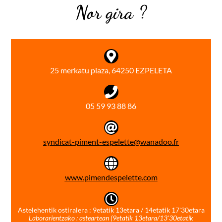
Nor gira ?
25 merkatu plaza, 64250 EZPELETA
05 59 93 88 86
syndicat-piment-espelette@wanadoo.fr
www.pimendespelette.com
Astelehentik ostiralera : 9etatik 13etara / 14etatik 17'30etara
Laborarientzako : asteartean (9etatik 13etara/13'30etatik