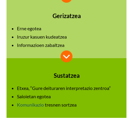
Gerizatzea
Erne egotea
Iruzur kasuen kudeatzea
Informazioen zabaltzea
Sustatzea
Etxea, “Gure deituraren interpretazio zentroa”
Saloietan egotea
Komunikazio
tresnen sortzea