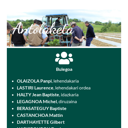
Antolaketa
Bulegoa
OLAIZOLA Panpi
, lehendakaria
LASTIRI Laurence
, lehendakari ordea
HALTY Jean Baptiste
, idazkaria
LEGAGNOA Michel
, diruzaina
BERASATEGUY Baptiste
CASTANCHOA Mattin
DARTHAYETTE Gilbert