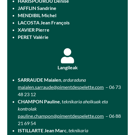
HARISPOUROU Denise
JAFFLIN Sandrine
MENDIBIL Michel
LACOSTA Jean François
XAVIER Pierre
PERET Valérie
Langileak
SARRAUDE Maialen
,
arduraduna
maialen.sarraude@pimentdespelette.com
– 06 73
48 23 12
CHAMPON Pauline
, t
eknikaria aholkuak eta
kontrolak
pauline.champon@pimentdespelette.com
– 06 88
21 69 54
ISTILLARTE Jean Marc
,
teknikaria