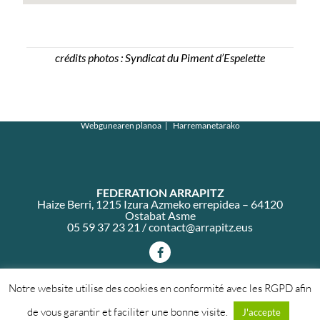
crédits photos : Syndicat du Piment d’Espelette
Webgunearen planoa
Harremanetarako
FEDERATION ARRAPITZ
Haize Berri, 1215 Izura Azmeko errepidea – 64120
Ostabat Asme
05 59 37 23 21 /
contact@arrapitz.eus
Notre website utilise des cookies en conformité avec les RGPD afin
Arrapitz Federazioa 2026
de vous garantir et faciliter une bonne visite.
J'accepte