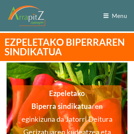
Menu
EZPELETAKO BIPERRAREN
SINDIKATUA
Ezpeletako
Biperra
sindikatua
ren
eginkizuna da Jatorri Deitura
Gerizatuaren kudeatzea eta