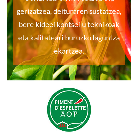
gerizatzea, deituraren sustatzea,
bere kideei kontseilu teknikoak
eta kalitateari buruzko laguntza
ekartzea.