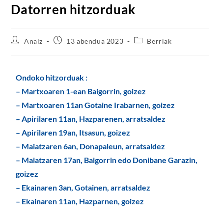
Datorren hitzorduak
Anaiz
13 abendua 2023
Berriak
Ondoko hitzorduak :
– Martxoaren 1-ean Baigorrin, goizez
– Martxoaren 11an Gotaine Irabarnen, goizez
– Apirilaren 11an, Hazparenen, arratsaldez
– Apirilaren 19an, Itsasun, goizez
– Maiatzaren 6an, Donapaleun, arratsaldez
– Maiatzaren 17an, Baigorrin edo Donibane Garazin,
goizez
– Ekainaren 3an, Gotainen, arratsaldez
– Ekainaren 11an, Hazparnen, goizez