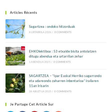
Articles Récents
Sagartzea : ondoko hitzorduak
8 URTARRILA 2026
/
0 COMMENTS
EHKOlektiboa : 53 etxalde bisita antolatzen
ditugu abendua eta urtarrilan zehar
1 ABENDUA 2025
/
0 COMMENTS
SAGARTZEA – “Ipar Euskal Herriko sagarrondo
eta udareondo zaharren inbentarioa” irailaren
11an Irisarin
28 ABUZTUA 2025
/
0 COMMENTS
Je Partage Cet Article Sur