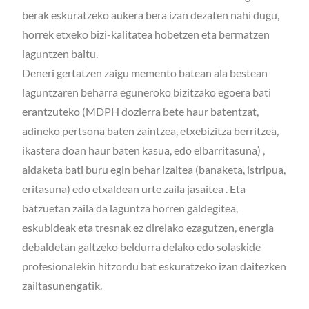
berak eskuratzeko aukera bera izan dezaten nahi dugu,
horrek etxeko bizi-kalitatea hobetzen eta bermatzen
laguntzen baitu.
Deneri gertatzen zaigu memento batean ala bestean
laguntzaren beharra eguneroko bizitzako egoera bati
erantzuteko (MDPH dozierra bete haur batentzat,
adineko pertsona baten zaintzea, etxebizitza berritzea,
ikastera doan haur baten kasua, edo elbarritasuna) ,
aldaketa bati buru egin behar izaitea (banaketa, istripua,
eritasuna) edo etxaldean urte zaila jasaitea . Eta
batzuetan zaila da laguntza horren galdegitea,
eskubideak eta tresnak ez direlako ezagutzen, energia
debaldetan galtzeko beldurra delako edo solaskide
profesionalekin hitzordu bat eskuratzeko izan daitezken
zailtasunengatik.