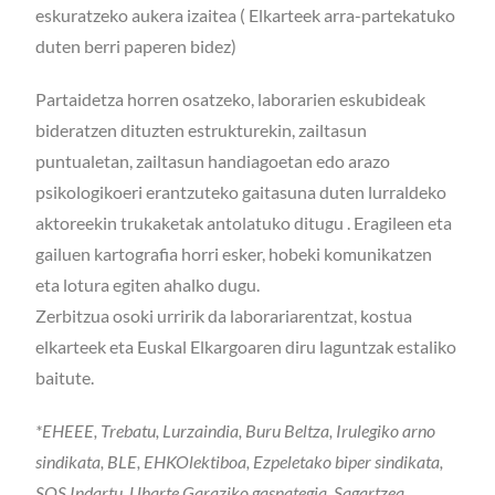
eskuratzeko aukera izaitea ( Elkarteek arra-partekatuko
duten berri paperen bidez)
Partaidetza horren osatzeko, laborarien eskubideak
bideratzen dituzten estrukturekin, zailtasun
puntualetan, zailtasun handiagoetan edo arazo
psikologikoeri erantzuteko gaitasuna duten lurraldeko
aktoreekin trukaketak antolatuko ditugu . Eragileen eta
gailuen kartografia horri esker, hobeki komunikatzen
eta lotura egiten ahalko dugu.
Zerbitzua osoki urririk da laborariarentzat, kostua
elkarteek eta Euskal Elkargoaren diru laguntzak estaliko
baitute.
*EHEEE, Trebatu, Lurzaindia, Buru Beltza, Irulegiko arno
sindikata, BLE, EHKOlektiboa, Ezpeletako biper sindikata,
SOS Indartu, Uharte Garaziko gasnategia, Sagartzea