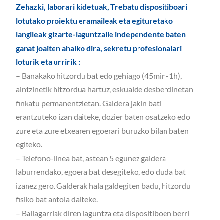
Zehazki, laborari kidetuak, Trebatu dispositiboari
lotutako proiektu eramaileak eta egituretako
langileak gizarte-laguntzaile independente baten
ganat joaiten ahalko dira, sekretu profesionalari
loturik eta urririk :
– Banakako hitzordu bat edo gehiago (45min-1h),
aintzinetik hitzordua hartuz, eskualde desberdinetan
finkatu permanentzietan. Galdera jakin bati
erantzuteko izan daiteke, dozier baten osatzeko edo
zure eta zure etxearen egoerari buruzko bilan baten
egiteko.
– Telefono-linea bat, astean 5 egunez galdera
laburrendako, egoera bat desegiteko, edo duda bat
izanez gero. Galderak hala galdegiten badu, hitzordu
fisiko bat antola daiteke.
– Baliagarriak diren laguntza eta dispositiboen berri