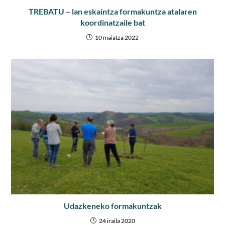
TREBATU – lan eskaintza formakuntza atalaren
koordinatzaile bat
10 maiatza 2022
Udazkeneko formakuntzak
24 iraila 2020