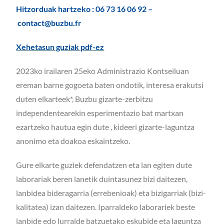
Hitzorduak hartzeko : 06 73 16 06 92 –
contact@buzbu.fr
Xehetasun guziak pdf-ez
2023ko irailaren 25eko Administrazio Kontseiluan
ereman barne gogoeta baten ondotik, interesa erakutsi
duten elkarteek*, Buzbu gizarte-zerbitzu
independentearekin esperimentazio bat martxan
ezartzeko hautua egin dute , kideeri gizarte-laguntza
anonimo eta doakoa eskaintzeko.
Gure elkarte guziek defendatzen eta lan egiten dute
laborariak beren lanetik duintasunez bizi daitezen,
lanbidea bideragarria (errebenioak) eta bizigarriak (bizi-
kalitatea) izan daitezen. Iparraldeko laborariek beste
lanbide edo lurralde batzuetako eskubide eta laguntza