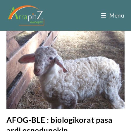
Menu
AFOG-BLE : biologikorat pasa
ardi esnedunekin