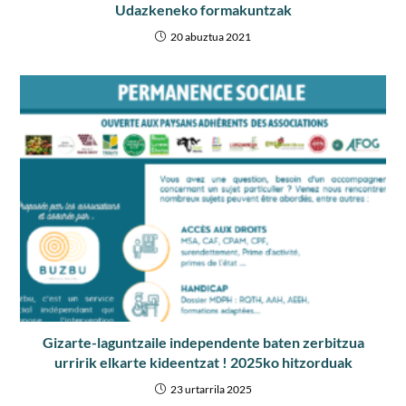
Udazkeneko formakuntzak
20 abuztua 2021
Gizarte-laguntzaile independente baten zerbitzua
urririk elkarte kideentzat ! 2025ko hitzorduak
23 urtarrila 2025