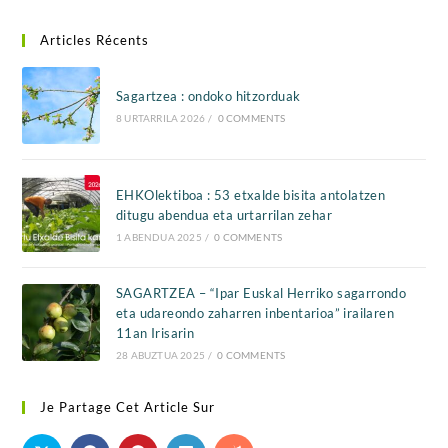
Articles Récents
Sagartzea : ondoko hitzorduak
8 URTARRILA 2026
/
0 COMMENTS
EHKOlektiboa : 53 etxalde bisita antolatzen
ditugu abendua eta urtarrilan zehar
1 ABENDUA 2025
/
0 COMMENTS
SAGARTZEA – “Ipar Euskal Herriko sagarrondo
eta udareondo zaharren inbentarioa” irailaren
11an Irisarin
28 ABUZTUA 2025
/
0 COMMENTS
Je Partage Cet Article Sur