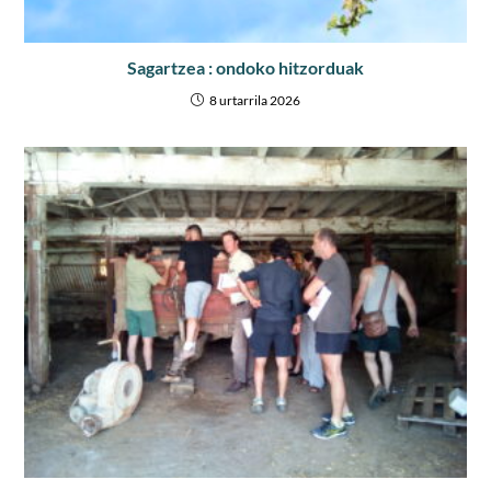
Sagartzea : ondoko hitzorduak
8 urtarrila 2026