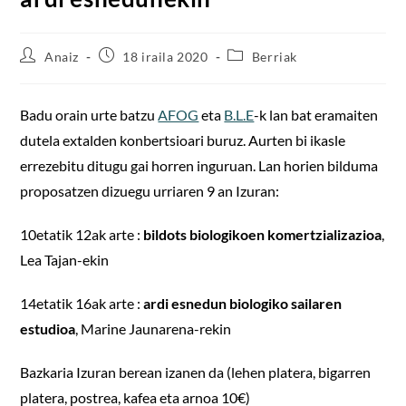
Anaiz
18 iraila 2020
Berriak
Badu orain urte batzu
AFOG
eta
B.L.E
-k lan bat eramaiten
dutela extalden konbertsioari buruz. Aurten bi ikasle
errezebitu ditugu gai horren inguruan. Lan horien bilduma
proposatzen dizuegu urriaren 9 an Izuran:
10etatik 12ak arte :
bildots biologikoen komertzializazioa
,
Lea Tajan-ekin
14etatik 16ak arte :
ardi esnedun biologiko sailaren
estudioa
, Marine Jaunarena-rekin
Bazkaria Izuran berean izanen da (lehen platera, bigarren
platera, postrea, kafea eta arnoa 10€)