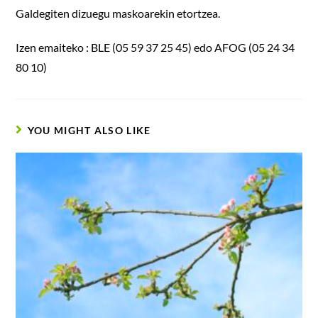
Galdegiten dizuegu maskoarekin etortzea.
Izen emaiteko : BLE (05 59 37 25 45) edo AFOG (05 24 34
80 10)
YOU MIGHT ALSO LIKE