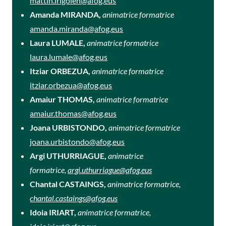
mattin.irigoien@afog.eus
Amanda MIRANDA,
animatrice formatrice
amanda.miranda@afog.eus
Laura LUMALE,
animatrice formatrice
laura.lumale@afog.eus
Itziar ORBEZUA,
animatrice formatrice
itziar.orbezua@afog.eus
Amaiur THOMAS,
animatrice formatrice
amaiur.thomas@afog.eus
Joana URBISTONDO,
animatrice formatrice
joana.urbistondo@afog.eus
Argi UTHURRIAGUE,
animatrice
formatrice
,
argi.uthurriague@afog.eus
Chantal CASTAINGS,
animatrice formatrice
,
chantal.castaings@afog.eus
Idoia IRIART,
animatrice formatrice
,