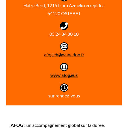
Haize Berri, 1215 Izura Azmeko errepidea
64120 OSTABAT
05 24 34 80 10
afog.eh@wanadoo.fr
www.afog.eus
sur rendez-vous
AFOG :
un accompagnement
global sur la durée.