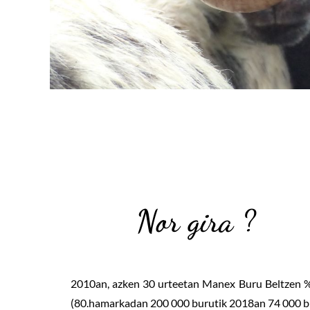
Nor gira ?
2010an, azken 30 urteetan Manex Buru Beltzen %
(80.hamarkadan 200 000 burutik 2018an 74 000 buru