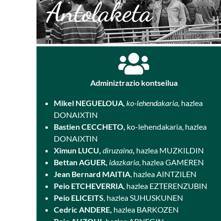
Antolaketa
Adminiztrazio kontseilua
Mikel NEGUELOUA
, ko-lehendakaria,
hazlea
DONAIXTIN
Bastien CECCHETO,
ko-lehendakaria, hazlea
DONAIXTIN
Ximun LUCU,
diruzaina
,
hazlea MUZKILDIN
Bettan AGUER,
idazkaria
, hazlea GAMEREN
Jean Bernard MAITIA
, hazlea AINTZILEN
Peio ETCHEVERRIA
,
hazlea EZTERENZUBIN
Peio ELICEITS
,
hazlea SUHUSKUNEN
Cedric ANDERE,
hazlea BARKOZEN