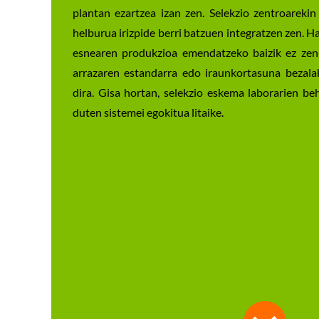
plantan ezartzea izan zen. Selekzio zentroareki
helburua irizpide berri batzuen integratzen zen. Hal
esnearen produkzioa emendatzeko baizik ez zen 
arrazaren estandarra edo iraunkortasuna bezalak
dira. Gisa hortan, selekzio eskema laborarien be
duten sistemei egokitua litaike.