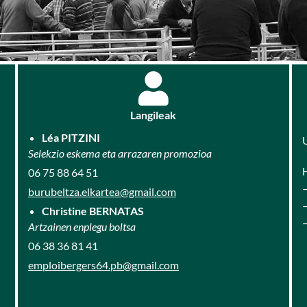
Langileak
Léa PITZINI
U
Selekzio eskema eta arrazaren promozioa
06 75 88 64 51
–
burubeltza.elkartea@gmail.com
Christine BERNATAS
–
Artzainen enplegu boltsa
06 38 36 81 41
emploibergers64.pb@gmail.com