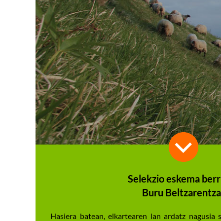
Selekzio eskema berr
Buru Beltzarentza
Hasiera batean, elkartearen lan ardatz nagusia 