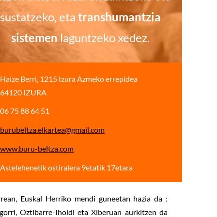
sustatzeko, eta
transhumantzia
sistemen
laguntzeko xedez.
Haize Berri, 1215 Izura Azmeko errepidea
64120 IZURA
06 75 88 64 51
burubeltza.elkartea@gmail.com
www.buru-beltza.com
Astelehenetik ostiralera 9etatik 17etara
rean, Euskal Herriko mendi guneetan hazia da :
orri, Oztibarre-Iholdi eta Xiberuan aurkitzen da