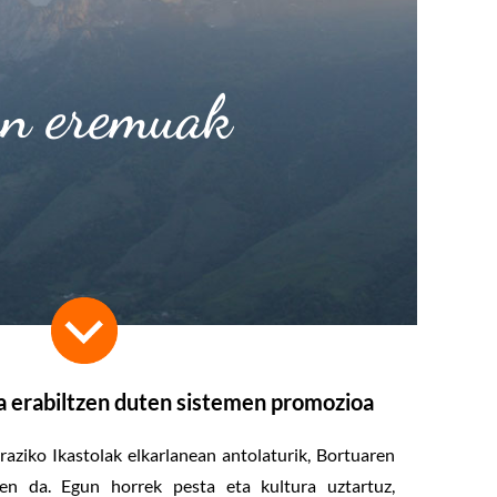
n eremuak
a erabiltzen duten sistemen promozioa
raziko Ikastolak elkarlanean antolaturik, Bortuaren
ten da. Egun horrek pesta eta kultura uztartuz,