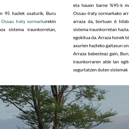
eta hauen barne %95-k me
n 95 hazlek osaturik, Buru
Ossau-Iraty sormarkako arr
Ossau Iraty sormarka
rekin
arraza da, bortuan 6 hila
za sistema iraunkorretan,
sistema iraunkorretan hazia,
egokitua da. Arraza honek bi
axurien hazteko gaitasun on
Arraza babesteaz gain, Bur
iraunkorraren alde lan egi
segurtatzen duten sistemak 