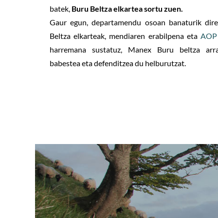
batek,
Buru Beltza elkartea sortu zuen.
Gaur egun, departamendu osoan banaturik dire
Beltza elkarteak, mendiaren erabilpena eta
AOP 
harremana sustatuz, Manex Buru beltza arra
babestea eta defenditzea du helburutzat.