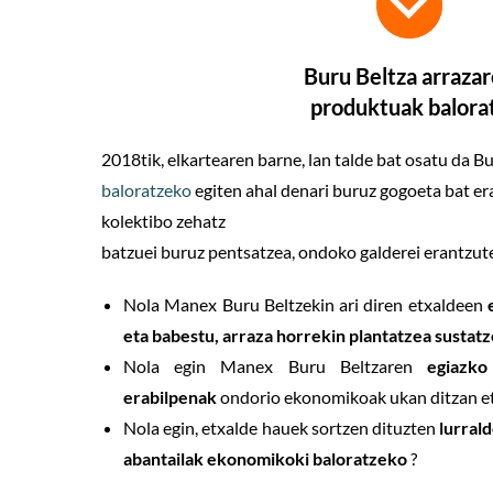
Buru Beltza arraza
produktuak
balora
2018tik, elkartearen barne, lan talde bat osatu da B
baloratzeko
egiten ahal denari buruz gogoeta bat e
kolektibo zehatz
batzuei buruz pentsatzea, ondoko galderei erantzut
Nola Manex Buru Beltzekin ari diren etxaldeen
eta babestu, arraza horrekin plantatzea sustat
Nola egin Manex Buru Beltzaren
egiazko
erabilpenak
ondorio ekonomikoak ukan ditzan e
Nola egin, etxalde hauek sortzen dituzten
lurral
abantailak ekonomikoki baloratzeko
?