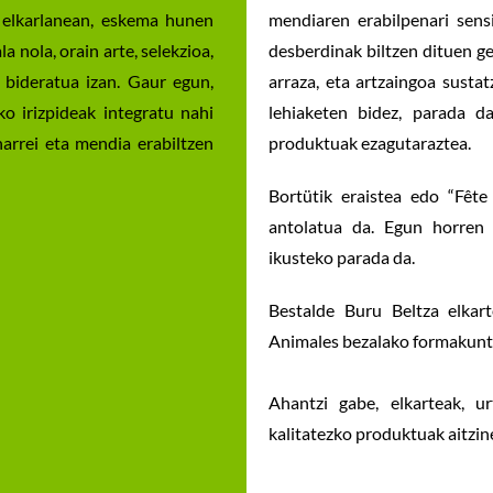
n elkarlanean, eskema hunen
mendiaren erabilpenari sensi
a nola, orain arte, selekzioa,
desberdinak biltzen dituen g
bideratua izan. Gaur egun,
arraza, eta artzaingoa susta
o irizpideak integratu nahi
lehiaketen bidez, parada d
harrei eta mendia erabiltzen
produktuak ezagutaraztea.
Bortütik eraistea edo “Fête
antolatua da. Egun horren k
ikusteko parada da.
Bestalde Buru Beltza elka
Animales bezalako formakuntz
Ahantzi gabe, elkarteak, ur
kalitatezko produktuak aitzin