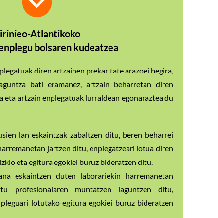
irinieo-Atlantikoko
 enplegu bolsaren kudeatzea
plegatuak diren artzainen prekaritate arazoei begira,
laguntza bati eramanez, artzain beharretan diren
a eta artzain enplegatuak lurraldean egonaraztea du
usien lan eskaintzak zabaltzen ditu, beren beharrei
arremanetan jartzen ditu, enplegatzeari lotua diren
kio eta egitura egokiei buruz bideratzen ditu.
lana eskaintzen duten laborariekin harremanetan
ktu profesionalaren muntatzen laguntzen ditu,
pleguari lotutako egitura egokiei buruz bideratzen