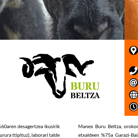
60aren desagertzea ikusirik
Manex Buru Beltza, orokor
ra ttipituz), laborari talde
etxaldeen %75a Garazi-Baig