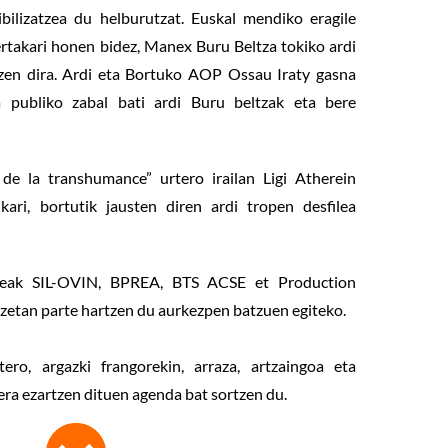
bilizatzea du helburutzat. Euskal mendiko eragile
ertakari honen bidez, Manex Buru Beltza tokiko ardi
tzen dira. Ardi eta Bortuko AOP Ossau Iraty gasna
a publiko zabal bati ardi Buru beltzak eta bere
 de la transhumance” urtero irailan Ligi Atherein
ari, bortutik jausten diren ardi tropen desfilea
rteak SIL-OVIN, BPREA, BTS ACSE et Production
etan parte hartzen du aurkezpen batzuen egiteko.
tero, argazki frangorekin, arraza, artzaingoa eta
era ezartzen dituen agenda bat sortzen du.