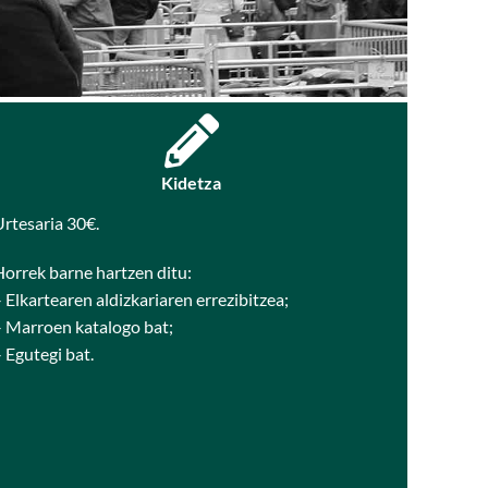
Kidetza
rtesaria 30€.
Horrek barne hartzen ditu:
 Elkartearen aldizkariaren errezibitzea;
– Marroen katalogo bat;
 Egutegi bat.