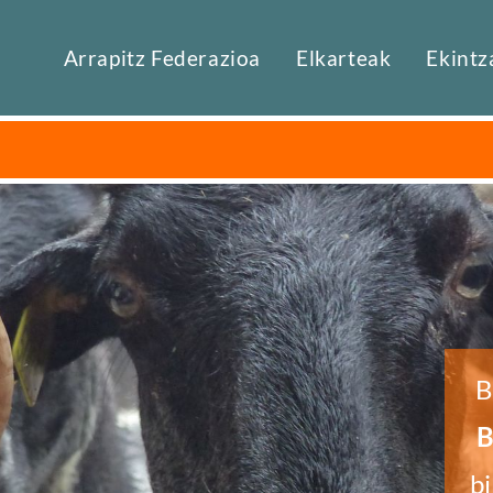
Arrapitz Federazioa
Elkarteak
Ekintz
B
B
bi