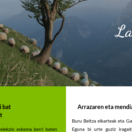
La
i bat
Arrazaren eta mendi
t
Buru Beltza elkarteak eta Ga
selekzio eskema berri baten
Eguna bi urte guziz iragai