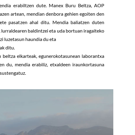
ndia erabiltzen dute. Manex Buru Beltza, AOP
azen artean, mendian denbora gehien egoiten den
bete pasatzen ahal ditu. Mendia baliatzen duten
 lurraldearen baldintzei eta uda bortuan iragaiteko
zi luzetasun haundia du eta
ak ditu.
u beltza elkarteak, egunerokotasunean laborantxa
ten du, mendia erabiliz, etxaldeen iraunkortasuna
sustengatuz.