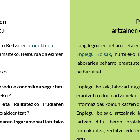
ren
P
tu
artzainen
uru Beltzaren
produktuen
Langilegoaren beharrei eta en
ramaiteko. Helburua da ekimen
Enplegu Bolsak
, hurbileko 
laborarien beharrei erantzute
eko :
helburutzat.
eredu ekonomikoa segurtatu
Enplegu bolsak, laborari nag
zeko
?
erantzuten duen artzainekin h
 eta kalitatezko irudiaren
informazioak komunikatzen diz
txaldeentzat ?
Enplegu bolsak, artzainak 
dearen ingurumenari lotutako
jartzen ditu, beren proie
formakuntza, zerbitzu edo en
ditu.