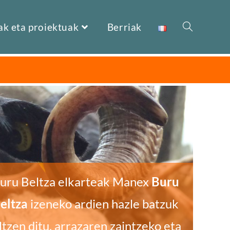
ak eta proiektuak
Berriak
uru Beltza elkarteak Manex
Buru
eltza
izeneko ardien hazle batzuk
ltzen ditu, arrazaren zaintzeko eta