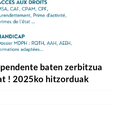
ependente baten zerbitzua
zat ! 2025ko hitzorduak