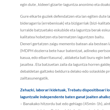
egin dute , kideeri gizarte-laguntza anonimo eta doak
Gure elkarte guziek defendatzen eta lan egiten dute l
bideragarria (errebenioak) eta bizigarriak (bizi-kalita
lurralde batzuetako eskubide eta laguntza berak esku
kalitatea hobetzen eta bermatzen laguntzen baitu.
Deneri gertatzen zaigu memento batean ala bestean l
(MDPH dozierra bete haur batentzat, adineko pertsona
kasua, edo elbarritasuna) , aldaketa bati buru egin beh
jasaitea . Eta batzuetan zaila da laguntza horren gald
debaldetan galtzeko beldurra delako edo solaskide pr
zailtasunengatik.
Zehazki, laborari kidetuak, Trebatu dispositiboari l
laguntzaile independente baten ganat joaiten ahalko d
– Banakako hitzordu bat edo gehiago (45min-1h), aint