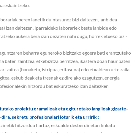
oa eskaintzeko.
aborariak beren lanetik duintasunez bizi daitezen, lanbidea
tea) izan daitezen. Iparraldeko laborariek beste lanbide edo
ratzeko aukera bera izan dezaten nahi dugu, horrek etxeko bizi-
aguntzaren beharra eguneroko bizitzako egoera bati erantzuteko
 baten zaintzea, etxebizitza berritzea, ikastera doan haur baten
ar izaitea (banaketa, istripua, eritasuna) edo etxaldean urte zaila
egitea, eskubideak eta tresnak ez direlako ezagutzen, energia
ofesionalekin hitzordu bat eskuratzeko izan daitezken
otutako proiektu eramaileak eta egituretako langileak gizarte-
ira, sekretu profesionalari loturik eta urririk :
zinetik hitzordua hartuz, eskualde desberdinetan finkatu