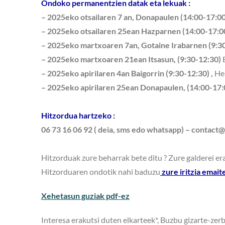
Ondoko permanentzien datak eta lekuak :
– 2025eko otsailaren 7 an, Donapaulen (14:00-17:00
– 2025eko otsailaren 25ean Hazparnen (14:00-17:0
– 2025eko martxoaren 7an, Gotaine Irabarnen (9:3
– 2025eko martxoaren 21ean Itsasun, (9:
30-12:30)
– 2025eko apirilaren 4an Baigorrin (9:30-12:30) ,
Her
– 2025eko apirilaren 25ean Donapaulen, (14:00-17
Hitzordua hartzeko :
06 73 16 06 92 ( deia, sms edo whatsapp) – contact
Hitzorduak zure beharrak bete ditu ? Zure galderei e
Hitzorduaren ondotik nahi baduzu
zure iritzia emai
Xehetasun guziak pdf-ez
Interesa erakutsi duten elkarteek*, Buzbu gizarte-ze