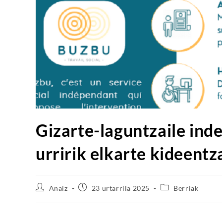
Gizarte-laguntzaile ind
urririk elkarte kideent
Anaiz
23 urtarrila 2025
Berriak