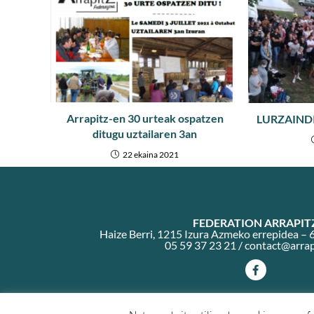
Arrapitz-en 30 urteak ospatzen
LURZAINDIA
ditugu uztailaren 3an
22 ekaina 2021
FEDERATION ARRAPIT
Haize Berri, 1215 Izura Azmeko errepidea 
05 59 37 23 21 /
contact@arrap
Webgunearen planoa
Harrem