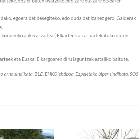
daiteke, dozier baten osatzeko edo zure eta zure etxearen
ndako, egoera bat desegiteko, edo duda bat izanez gero. Galderak
e.
 eskuratzeko aukera izaitea ( Elkarteek arra-partekatuko duten
karteek eta Euskal Elkargoaren diru laguntzak estaliko baitute.
ko arno sindikata, BLE, EHKOlektiboa, Ezpeletako biper sindikata, SOS