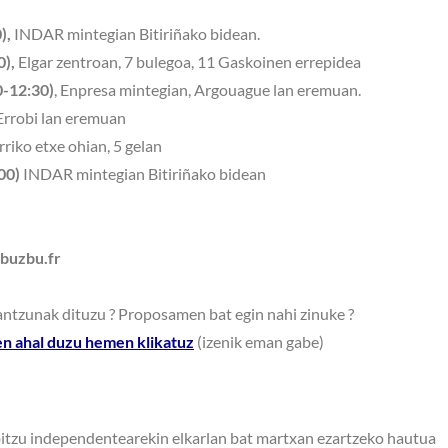
),
INDAR mintegian Bitiriñako bidean.
0),
Elgar zentroan, 7 bulegoa, 11 Gaskoinen errepidea
0-12:30)
, Enpresa mintegian, Argouague lan eremuan.
Errobi lan eremuan
riko etxe ohian, 5 gelan
:00)
INDAR mintegian Bitiriñako bidean
@buzbu.fr
rantzunak dituzu ? Proposamen bat egin nahi zinuke ?
ten ahal duzu hemen klikatuz
(izenik eman gabe)
rbitzu independentearekin elkarlan bat martxan ezartzeko hautua