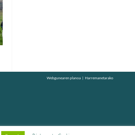
Webgunearen planoa
Harremanetarako