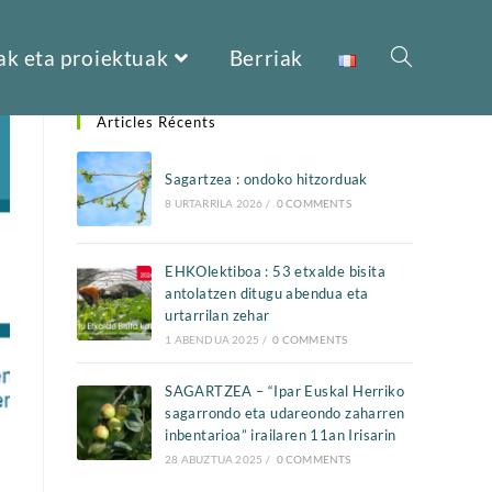
ak eta proiektuak
Berriak
Articles Récents
Sagartzea : ondoko hitzorduak
8 URTARRILA 2026
/
0 COMMENTS
EHKOlektiboa : 53 etxalde bisita
antolatzen ditugu abendua eta
urtarrilan zehar
1 ABENDUA 2025
/
0 COMMENTS
SAGARTZEA – “Ipar Euskal Herriko
sagarrondo eta udareondo zaharren
inbentarioa” irailaren 11an Irisarin
28 ABUZTUA 2025
/
0 COMMENTS