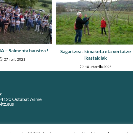
 – Salmenta haustea !
Sagartzea : kimaketa eta xertatze
ikastaldiak
27 iraila 2021
10 urtarrila 2025
Z
– 64120 Ostabat Asme
itz.eus
anetarako