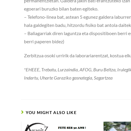
permanentzietan. Galdera jakin bati erantzuteko izan 
egoerari buruzko bilan baten egiteko.
– Telefono-linea bat, astean 5 egunez galdera laburre
hala galdegiten badu, hitzordu fisiko bat antola daitek
– Baliagarriak diren laguntza eta dispositiboen berri
berri paperen bidez)
Zerbitzua osoki urririk da laborariarentzat, kostua el
*EHEEE, Trebatu, Lurzaindia, AFOG, Buru Beltza, Irulegi
Indartu, Uharte Garaziko gasnategia, Sagartzea
YOU MIGHT ALSO LIKE