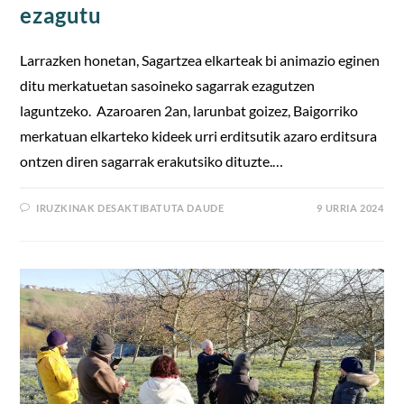
ezagutu
Larrazken honetan, Sagartzea elkarteak bi animazio eginen
ditu merkatuetan sasoineko sagarrak ezagutzen
laguntzeko. Azaroaren 2an, larunbat goizez, Baigorriko
merkatuan elkarteko kideek urri erditsutik azaro erditsura
ontzen diren sagarrak erakutsiko dituzte.…
IRUZKINAK DESAKTIBATUTA DAUDE
9 URRIA 2024