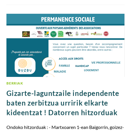
BERRIAK
Gizarte-laguntzaile independente
baten zerbitzua urririk elkarte
kideentzat ! Datorren hitzorduak
Ondoko hitzorduak : - Martxoaren 1-ean Baigorrin, goizez-