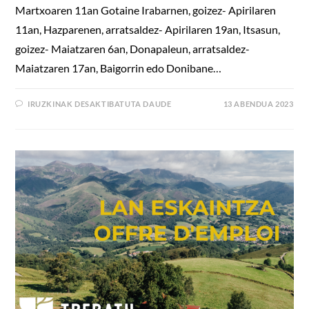
Martxoaren 11an Gotaine Irabarnen, goizez- Apirilaren
11an, Hazparenen, arratsaldez- Apirilaren 19an, Itsasun,
goizez- Maiatzaren 6an, Donapaleun, arratsaldez-
Maiatzaren 17an, Baigorrin edo Donibane…
IRUZKINAK DESAKTIBATUTA DAUDE
13 ABENDUA 2023