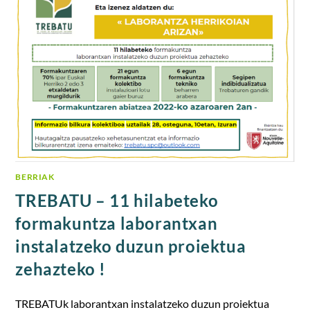
BERRIAK
TREBATU – 11 hilabeteko
formakuntza laborantxan
instalatzeko duzun proiektua
zehazteko !
TREBATUk laborantxan instalatzeko duzun proiektua