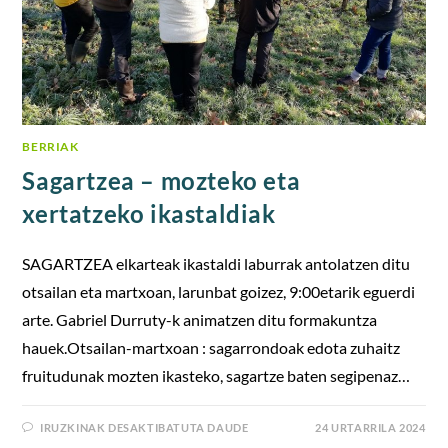
BERRIAK
Sagartzea – mozteko eta
xertatzeko ikastaldiak
SAGARTZEA elkarteak ikastaldi laburrak antolatzen ditu
otsailan eta martxoan, larunbat goizez, 9:00etarik eguerdi
arte. Gabriel Durruty-k animatzen ditu formakuntza
hauek.Otsailan-martxoan : sagarrondoak edota zuhaitz
fruitudunak mozten ikasteko, sagartze baten segipenaz…
IRUZKINAK DESAKTIBATUTA DAUDE
24 URTARRILA 2024