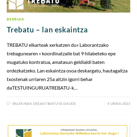
BERRIAK
Trebatu – lan eskaintza
TREBATU elkarteak xerkatzen du« Laborantzako
trebagunearen » koordinatzaile bat 9 hilabeteko epe
mugatuko kontratua, amatasun geldialdi baten
ordezkatzeko. Lan eskaintza osoa deskargatu, hautagaitza
txostenak urriaren 25a aitzin igorri behar
daTESTUINGURUATREBATU-k…
IRUZKINAK DESAKTIBATUTA DAUDE
4 URRIA 2023