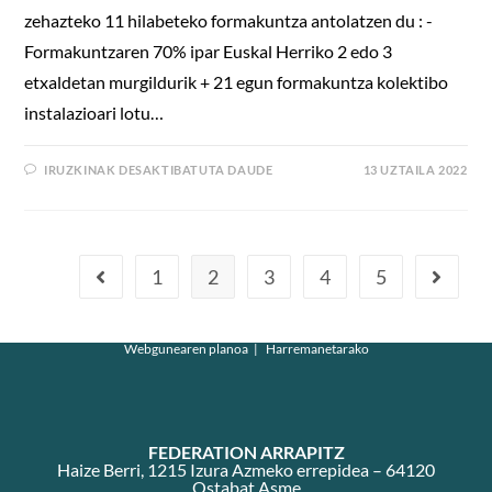
zehazteko 11 hilabeteko formakuntza antolatzen du : -
Formakuntzaren 70% ipar Euskal Herriko 2 edo 3
etxaldetan murgildurik + 21 egun formakuntza kolektibo
instalazioari lotu…
IRUZKINAK DESAKTIBATUTA DAUDE
13 UZTAILA 2022
1
2
3
4
5
Webgunearen planoa
Harremanetarako
FEDERATION ARRAPITZ
Haize Berri, 1215 Izura Azmeko errepidea – 64120
Ostabat Asme