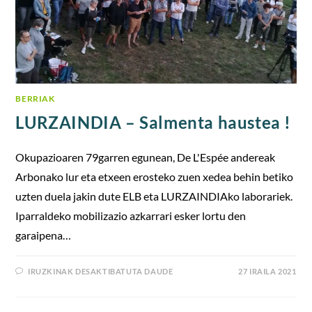
BERRIAK
LURZAINDIA – Salmenta haustea !
Okupazioaren 79garren egunean, De L'Espée andereak
Arbonako lur eta etxeen erosteko zuen xedea behin betiko
uzten duela jakin dute ELB eta LURZAINDIAko laborariek.
Iparraldeko mobilizazio azkarrari esker lortu den
garaipena…
IRUZKINAK DESAKTIBATUTA DAUDE
27 IRAILA 2021