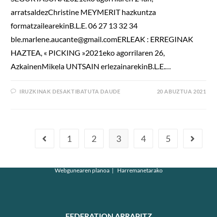
arratsaldezChristine MEYMERIT hazkuntza
formatzailearekinB.L.E. 06 27 13 32 34
ble.marlene.aucante@gmail.comERLEAK : ERREGINAK
HAZTEA, « PICKING »2021eko agorrilaren 26,
AzkainenMikela UNTSAIN erlezainarekinB.L.E.…
IRUZKINAK DESAKTIBATUTA DAUDE
20 ABUZTUA 2021
1
2
3
4
5
Webgunearen planoa
Harremanetarako
FEDERATION ARRAPITZ