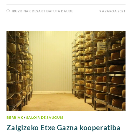
IRUZKINAK DESAKTIBATUTA DAUDE
9 AZAROA 2021
BERRIAK
/
SALOIR DE SAUGUIS
Zalgizeko Etxe Gazna kooperatiba