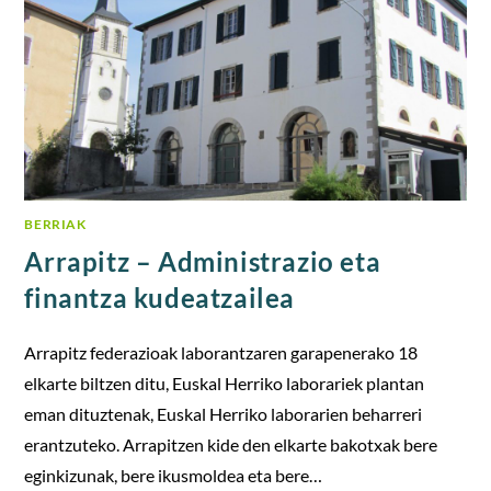
BERRIAK
Arrapitz – Administrazio eta
finantza kudeatzailea
Arrapitz federazioak laborantzaren garapenerako 18
elkarte biltzen ditu, Euskal Herriko laborariek plantan
eman dituztenak, Euskal Herriko laborarien beharreri
erantzuteko. Arrapitzen kide den elkarte bakotxak bere
eginkizunak, bere ikusmoldea eta bere…