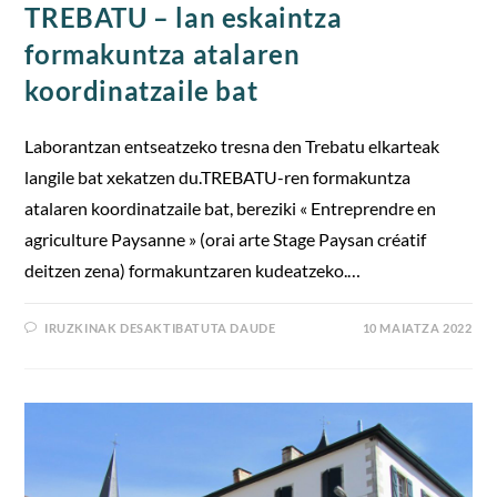
TREBATU – lan eskaintza
formakuntza atalaren
koordinatzaile bat
Laborantzan entseatzeko tresna den Trebatu elkarteak
langile bat xekatzen du.TREBATU-ren formakuntza
atalaren koordinatzaile bat, bereziki « Entreprendre en
agriculture Paysanne » (orai arte Stage Paysan créatif
deitzen zena) formakuntzaren kudeatzeko.…
IRUZKINAK DESAKTIBATUTA DAUDE
10 MAIATZA 2022