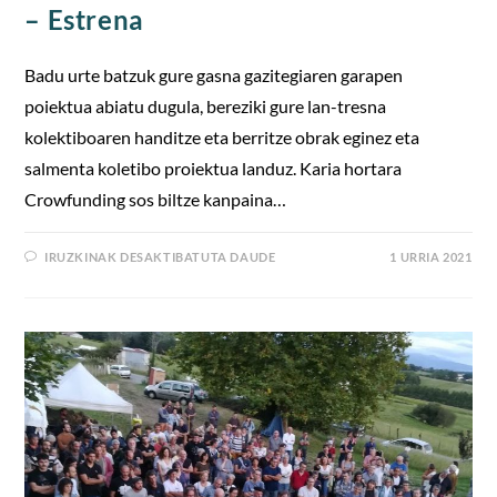
– Estrena
Badu urte batzuk gure gasna gazitegiaren garapen
poiektua abiatu dugula, bereziki gure lan-tresna
kolektiboaren handitze eta berritze obrak eginez eta
salmenta koletibo proiektua landuz. Karia hortara
Crowfunding sos biltze kanpaina…
IRUZKINAK DESAKTIBATUTA DAUDE
1 URRIA 2021