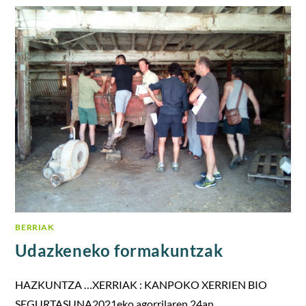
BERRIAK
Udazkeneko formakuntzak
HAZKUNTZA …XERRIAK : KANPOKO XERRIEN BIO
SEGURTASUNA2021eko agorrilaren 24an,