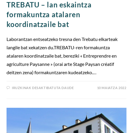
TREBATU – lan eskaintza
formakuntza atalaren
koordinatzaile bat
Laborantzan entseatzeko tresna den Trebatu elkarteak
langile bat xekatzen du.TREBATU-ren formakuntza
atalaren koordinatzaile bat, bereziki « Entreprendre en
agriculture Paysanne » (orai arte Stage Paysan créatif
deitzen zena) formakuntzaren kudeatzeko.…
IRUZKINAK DESAKTIBATUTA DAUDE
10 MAIATZA 2022