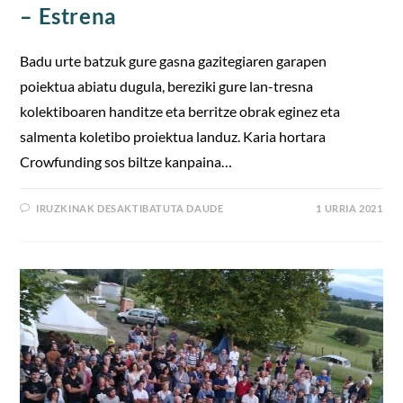
– Estrena
Badu urte batzuk gure gasna gazitegiaren garapen
poiektua abiatu dugula, bereziki gure lan-tresna
kolektiboaren handitze eta berritze obrak eginez eta
salmenta koletibo proiektua landuz. Karia hortara
Crowfunding sos biltze kanpaina…
IRUZKINAK DESAKTIBATUTA DAUDE
1 URRIA 2021