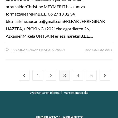
arratsaldezChristine MEYMERIT hazkuntza
formatzailearekinB.L.E. 06 27 13 32 34
ble.marlene.aucante@gmail.comERLEAK : ERREGINAK
HAZTEA, « PICKING »2021eko agorrilaren 26,
AzkainenMikela UNTSAIN erlezainarekinB.L.E.…
IRUZKINAK DESAKTIBATUTA DAUDE
20 ABUZTUA 2021
1
2
3
4
5
Webgunearen planoa
Harremanetarako
FEDERATION ARRAPITZ