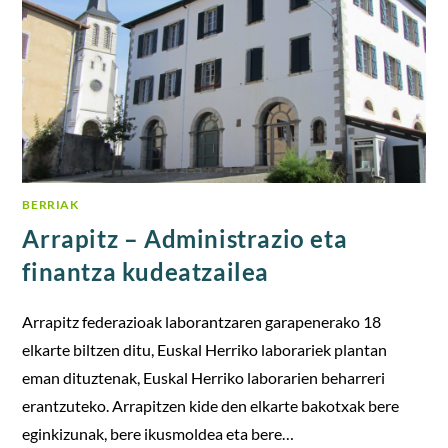
BERRIAK
Arrapitz – Administrazio eta
finantza kudeatzailea
Arrapitz federazioak laborantzaren garapenerako 18
elkarte biltzen ditu, Euskal Herriko laborariek plantan
eman dituztenak, Euskal Herriko laborarien beharreri
erantzuteko. Arrapitzen kide den elkarte bakotxak bere
eginkizunak, bere ikusmoldea eta bere…