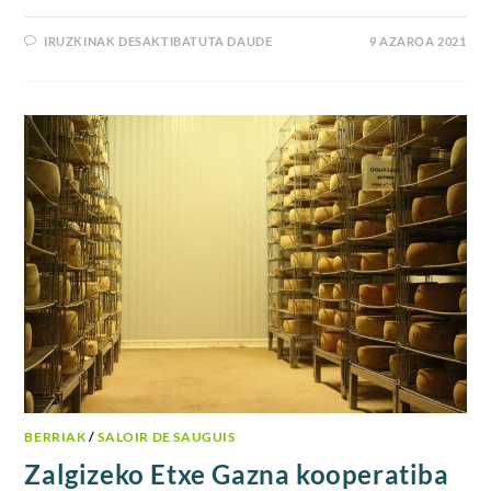
IRUZKINAK DESAKTIBATUTA DAUDE
9 AZAROA 2021
BERRIAK
/
SALOIR DE SAUGUIS
Zalgizeko Etxe Gazna kooperatiba