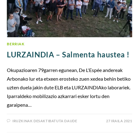
BERRIAK
LURZAINDIA – Salmenta haustea !
Okupazioaren 79garren egunean, De L'Espée andereak
Arbonako lur eta etxeen erosteko zuen xedea behin betiko
uzten duela jakin dute ELB eta LURZAINDIAko laborariek.
Iparraldeko mobilizazio azkarrari esker lortu den
garaipena…
IRUZKINAK DESAKTIBATUTA DAUDE
27 IRAILA 2021