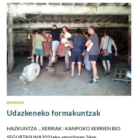
BERRIAK
Udazkeneko formakuntzak
HAZKUNTZA …XERRIAK : KANPOKO XERRIEN BIO
SEGURTASUNA2021eko agorrilaren 24an,