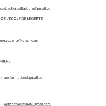
e.sebastien.oillarburu@gmail.com
 DE L’ECOLE DE LEGERTE
lene.aucante@gmail.com
RMIERE
b.transformation@gmail.com
5 –
apfpb.transfolait@gmail.com