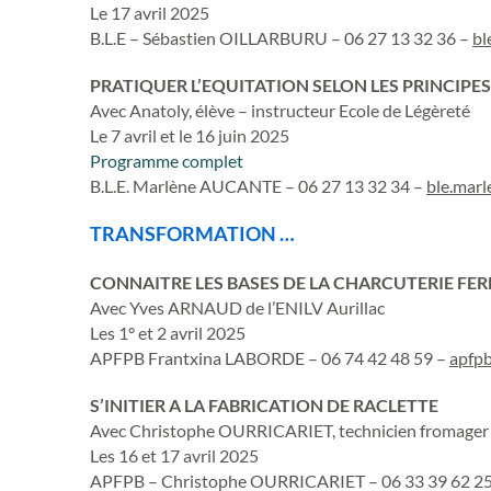
Le 17 avril 2025
B.L.E – Sébastien OILLARBURU – 06 27 13 32 36 –
bl
PRATIQUER L’EQUITATION SELON LES PRINCIPES
Avec Anatoly, élève – instructeur Ecole de Légèreté
Le 7 avril et le 16 juin 2025
Programme complet
B.L.E. Marlène AUCANTE – 06 27 13 32 34 –
ble.mar
TRANSFORMATION …
CONNAITRE LES BASES DE LA CHARCUTERIE FE
Avec Yves ARNAUD de l’ENILV Aurillac
Les 1° et 2 avril 2025
APFPB Frantxina LABORDE – 06 74 42 48 59 –
apfp
S’INITIER A LA FABRICATION DE RACLETTE
Avec Christophe OURRICARIET, technicien fromager
Les 16 et 17 avril 2025
APFPB – Christophe OURRICARIET – 06 33 39 62 2