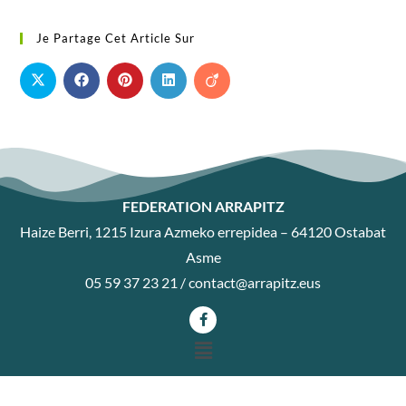
Je Partage Cet Article Sur
FEDERATION ARRAPITZ
Haize Berri, 1215 Izura Azmeko errepidea – 64120 Ostabat
Asme
05 59 37 23 21 /
contact@arrapitz.eus