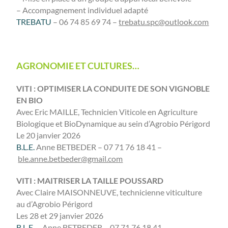
– Accompagnement individuel adapté
TREBATU
– 06 74 85 69 74 –
trebatu.spc@outlook.com
AGRONOMIE ET CULTURES…
VITI : OPTIMISER LA CONDUITE DE SON VIGNOBLE
EN BIO
Avec Eric MAILLE, Technicien Viticole en Agriculture
Biologique et BioDynamique au sein d’Agrobio Périgord
Le 20 janvier 2026
B.L.E.
Anne BETBEDER – 07 71 76 18 41 –
ble.anne.betbeder@gmail.com
VITI : MAITRISER LA TAILLE POUSSARD
Avec Claire MAISONNEUVE, technicienne viticulture
au d’Agrobio Périgord
Les 28 et 29 janvier 2026
B.L.E.
– Anne BETBEDER – 07 71 76 18 41 –