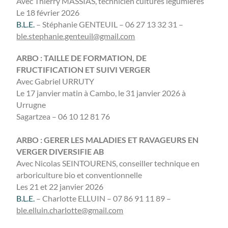
Avec Thierry MASSIAS, technicien cultures légumières
Le 18 février 2026
B.L.E.
– Stéphanie GENTEUIL – 06 27 13 32 31 –
ble.stephanie.genteuil@gmail.com
ARBO : TAILLE DE FORMATION, DE
FRUCTIFICATION ET SUIVI VERGER
Avec Gabriel URRUTY
Le 17 janvier matin à Cambo, le 31 janvier 2026 à
Urrugne
Sagartzea – 06 10 12 81 76
ARBO : GERER LES MALADIES ET RAVAGEURS EN
VERGER DIVERSIFIE AB
Avec Nicolas SEINTOURENS, conseiller technique en
arboriculture bio et conventionnelle
Les 21 et 22 janvier 2026
B.L.E.
– Charlotte ELLUIN – 07 86 91 11 89 –
ble.elluin.charlotte@gmail.com