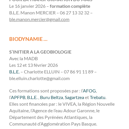
Le 16 janvier 2026 –
formation complète
B.L.E. Manon MERCIER – 06 27 13 32 32 –
ble.manon.mercier@gmail.com
BIODYNAMIE …
S’INITIER A LA GEOBIOLOGIE
Avec la MADB
Les 12 et 13 février 2026
B.L.E.
– Charlotte ELLUIN – 07 86 91 11 89 –
ble.elluin.charlotte@gmail.com
Ces formations sont proposées par : l’
AFOG
,
l’
APFPB
,
B.L.E.
,
Buru Beltza
,
Sagartzea
et
Trebatu
.
Elles sont financées par : le VIVEA, la Région Nouvelle
Aquitaine, l’Agence de l’eau Adour Garonne, le
Département des Pyrénées Atlantiques, la
Communauté d’Agglomération Pays Basque.