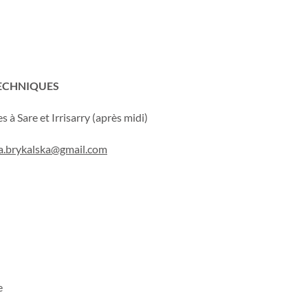
TECHNIQUES
 à Sare et Irrisarry (après midi)
ia.brykalska@gmail.com
e