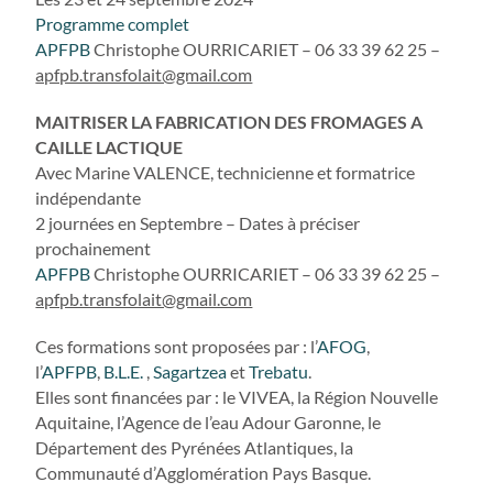
Programme complet
APFPB
Christophe OURRICARIET – 06 33 39 62 25 –
apfpb.transfolait@gmail.com
MAITRISER LA FABRICATION DES FROMAGES A
CAILLE LACTIQUE
Avec Marine VALENCE, technicienne et formatrice
indépendante
2 journées en Septembre – Dates à préciser
prochainement
APFPB
Christophe OURRICARIET – 06 33 39 62 25 –
apfpb.transfolait@gmail.com
Ces formations sont proposées par : l’
AFOG
,
l’
APFPB
,
B.L.E.
,
Sagartzea
et
Trebatu
.
Elles sont financées par : le VIVEA, la Région Nouvelle
Aquitaine, l’Agence de l’eau Adour Garonne, le
Département des Pyrénées Atlantiques, la
Communauté d’Agglomération Pays Basque.